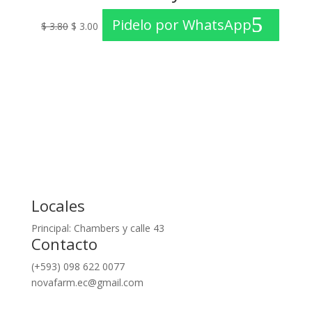
El
El
Pidelo por WhatsApp
$
3.80
$
3.00
precio
precio
original
actual
era:
es:
$ 3.80.
$ 3.00.
Locales
Principal: Chambers y calle 43
Contacto
(+593) 098 622 0077
novafarm.ec@gmail.com