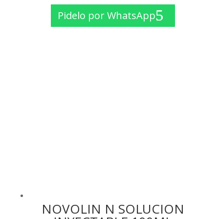
precio
precio
Pidelo por WhatsApp
original
actual
era:
es:
$ 35.00.
$ 20.00.
NOVOLIN N SOLUCION