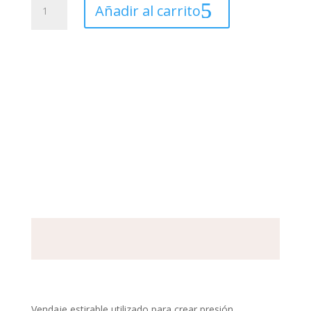
Añadir al carrito
herenco
elásticas
10cmx4,5mts
cantidad
Vendaje estirable utilizado para crear presión