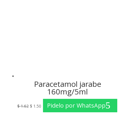
Paracetamol jarabe
160mg/5ml
El
El
Pidelo por WhatsApp
$
1.62
$
1.50
precio
precio
original
actual
era:
es: