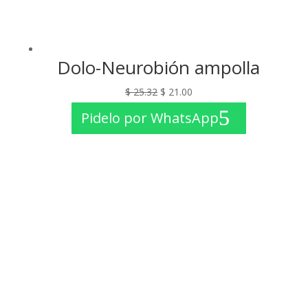
Dolo-Neurobión ampolla
El
El
$
25.32
$
21.00
precio
precio
Pidelo por WhatsApp
original
actual
era:
es:
$ 25.32.
$ 21.00.