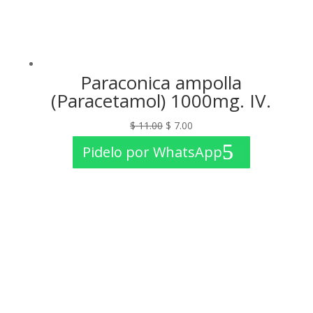
Paraconica ampolla
(Paracetamol) 1000mg. IV.
El
El
$
11.00
$
7.00
precio
precio
Pidelo por WhatsApp
original
actual
era:
es:
$ 11.00.
$ 7.00.