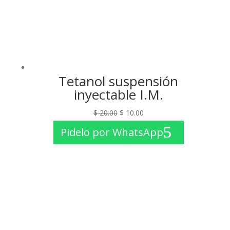
Tetanol suspensión
inyectable I.M.
El
El
$
20.00
$
10.00
precio
precio
Pidelo por WhatsApp
original
actual
era:
es:
$ 20.00.
$ 10.00.