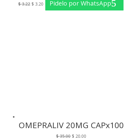
Pidelo por WhatsApp
$
3.22
$
3.20
precio
precio
original
actual
era:
es:
$ 3.22.
$ 3.20.
OMEPRALIV 20MG CAPx100
El
El
$
35.00
$
20.00