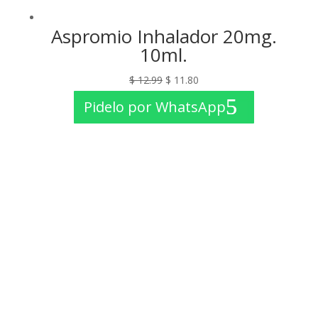
Aspromio Inhalador 20mg.
10ml.
El
El
$
12.99
$
11.80
precio
precio
Pidelo por WhatsApp
original
actual
era:
es:
$ 12.99.
$ 11.80.