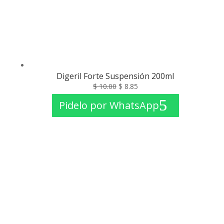
Digeril Forte Suspensión 200ml
El
El
$
10.00
$
8.85
precio
precio
Pidelo por WhatsApp
original
actual
era:
es:
$ 10.00.
$ 8.85.