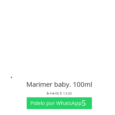
Marimer baby. 100ml
El
El
$
14.72
$
13.00
precio
precio
Pidelo por WhatsApp
original
actual
era:
es: