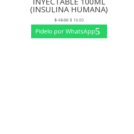
INYECTABLE 100ML
(INSULINA HUMANA)
El
El
$
18.00
$
16.00
precio
precio
Pidelo por WhatsApp
original
actual
era:
es:
$ 18.00.
$ 16.00.