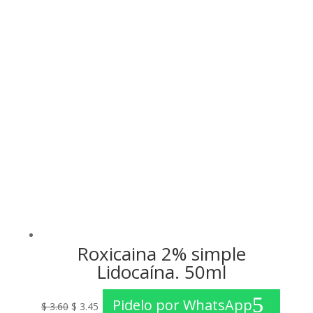
original
actual
era:
es:
$ 4.25.
$ 3.95.
Roxicaina 2% simple
Lidocaína. 50ml
El
El
Pidelo por WhatsApp
$
3.60
$
3.45