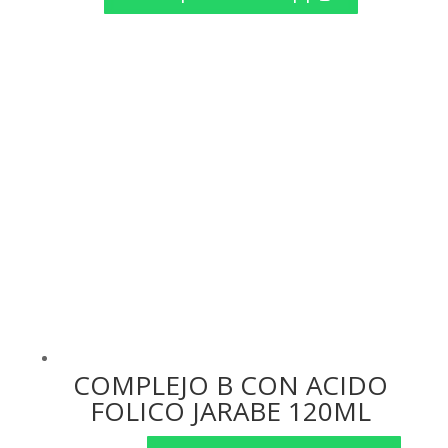
original
actual
era:
es:
$ 14.76.
$ 14.50.
COMPLEJO B CON ACIDO
FOLICO JARABE 120ML
El
El