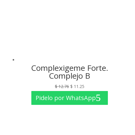
Complexigeme Forte.
Complejo B
El
El
$
12.76
$
11.25
precio
precio
Pidelo por WhatsApp
original
actual
era:
es:
$ 12.76.
$ 11.25.