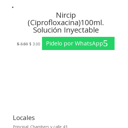
Nircip
(Ciprofloxacina)100ml.
Solución Inyectable
El
El
Pidelo por WhatsApp
$
3.80
$
3.00
precio
precio
original
actual
era:
es:
$ 3.80.
$ 3.00.
Locales
Principal: Chambers y calle 43