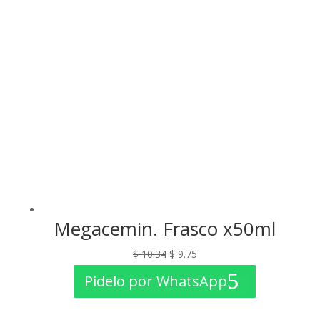
Megacemin. Frasco x50ml
El
El
$
10.34
$
9.75
precio
precio
Pidelo por WhatsApp
original
actual
era:
es: