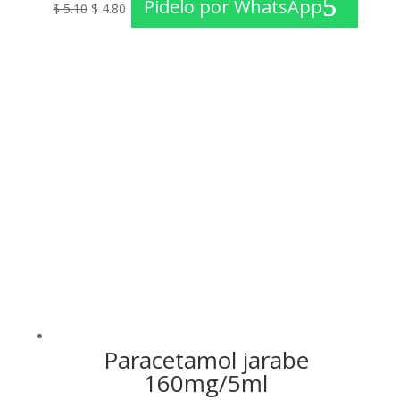
Pidelo por WhatsApp
$
5.10
$
4.80
precio
precio
original
actual
era:
es:
$ 5.10.
$ 4.80.
Paracetamol jarabe
160mg/5ml