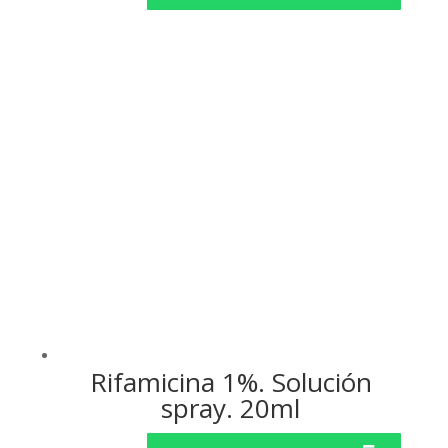
original
actual
era:
es:
$ 3.02.
$ 2.80.
Rifamicina 1%. Solución
spray. 20ml
El
El