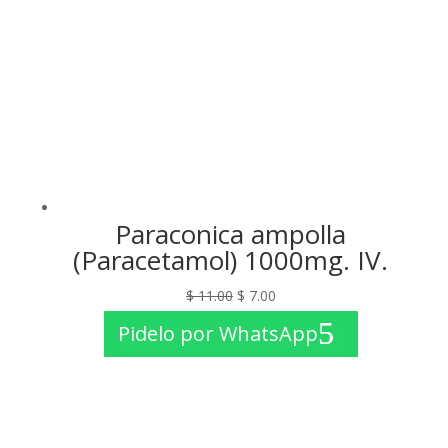
Paraconica ampolla
(Paracetamol) 1000mg. IV.
El
El
$
11.00
$
7.00
precio
precio
Pidelo por WhatsApp
original
actual
era:
es:
$ 11.00.
$ 7.00.