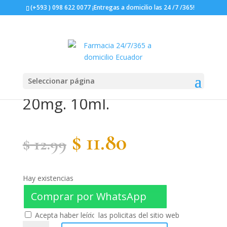
(+593 ) 098 622 0077 ¡Entregas a domicilio las 24 /7 /365!
Seleccionar página
Aspromio Inhalador
20mg. 10ml.
El
El
$
11.80
$
12.99
precio
precio
Hay existencias
original
actual
Comprar por WhatsApp
Acepta haber leído las policitas del sitio web
Aspromio