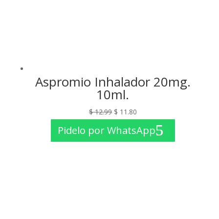
Aspromio Inhalador 20mg.
10ml.
El
El
$
12.99
$
11.80
precio
precio
Pidelo por WhatsApp
original
actual
era:
es:
$ 12.99.
$ 11.80.