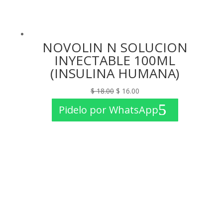
NOVOLIN N SOLUCION
INYECTABLE 100ML
(INSULINA HUMANA)
El
El
$
18.00
$
16.00
precio
precio
Pidelo por WhatsApp
original
actual
era:
es:
$ 18.00.
$ 16.00.