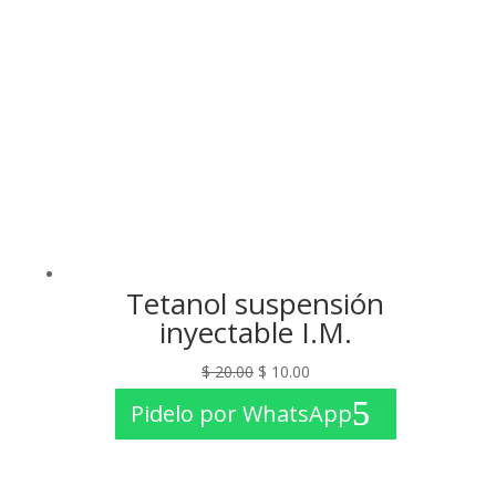
Tetanol suspensión
inyectable I.M.
El
El
$
20.00
$
10.00
precio
precio
Pidelo por WhatsApp
original
actual
era:
es:
$ 20.00.
$ 10.00.