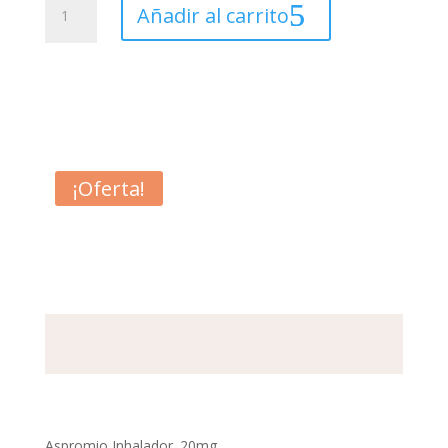
era:
es:
Añadir al carrito
Inhalador
20mg.
$ 12.99.
$ 11.80.
10ml.
cantidad
¡Oferta!
Aspromio Inhalador. 20mg.