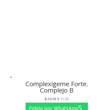
$ 10.34.
$ 9.75.
Complexigeme Forte.
Complejo B
El
El
$
12.76
$
11.25
precio
precio
Pidelo por WhatsApp