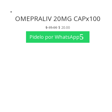
OMEPRALIV 20MG CAPx100
El
El
$
35.00
$
20.00
precio
precio
Pidelo por WhatsApp
original
actual
era:
es:
$ 35.00.
$ 20.00.