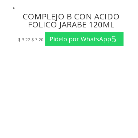
COMPLEJO B CON ACIDO
FOLICO JARABE 120ML
El
El
Pidelo por WhatsApp
$
3.22
$
3.20
precio
precio
original
actual
era:
es:
$ 3.22.
$ 3.20.