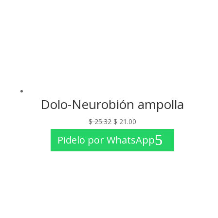
Dolo-Neurobión ampolla
El
El
$
25.32
$
21.00
precio
precio
Pidelo por WhatsApp
original
actual
era:
es:
$ 25.32.
$ 21.00.