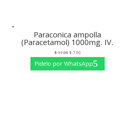
Paraconica ampolla
(Paracetamol) 1000mg. IV.
El
El
$
11.00
$
7.00
precio
precio
Pidelo por WhatsApp
original
actual
era:
es:
$ 11.00.
$ 7.00.