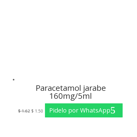
Paracetamol jarabe
160mg/5ml
El
El
Pidelo por WhatsApp
$
1.62
$
1.50
precio
precio
original
actual
era:
es: