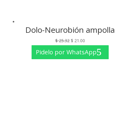
Dolo-Neurobión ampolla
El
El
$
25.32
$
21.00
precio
precio
Pidelo por WhatsApp
original
actual
era:
es:
$ 25.32.
$ 21.00.