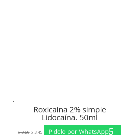
original
actual
era:
es:
$ 4.25.
$ 3.95.
Roxicaina 2% simple
Lidocaína. 50ml
El
El
Pidelo por WhatsApp
$
3.60
$
3.45