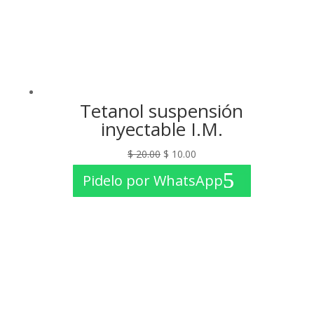
Tetanol suspensión
inyectable I.M.
El
El
$
20.00
$
10.00
precio
precio
Pidelo por WhatsApp
original
actual
era:
es:
$ 20.00.
$ 10.00.