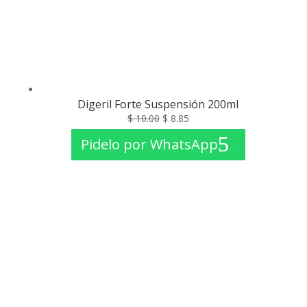
Digeril Forte Suspensión 200ml
El
El
$
10.00
$
8.85
precio
precio
Pidelo por WhatsApp
original
actual
era:
es:
$ 10.00.
$ 8.85.