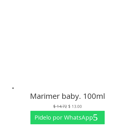
Marimer baby. 100ml
El
El
$
14.72
$
13.00
precio
precio
Pidelo por WhatsApp
original
actual
era:
es: