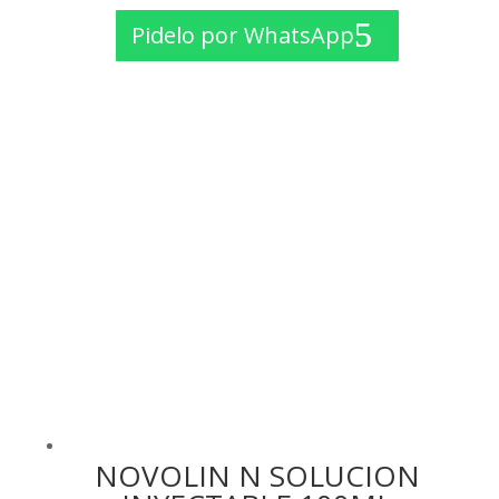
precio
precio
Pidelo por WhatsApp
original
actual
era:
es:
$ 35.00.
$ 20.00.
NOVOLIN N SOLUCION