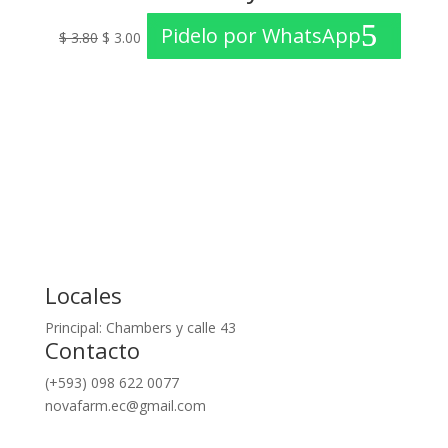
El
El
Pidelo por WhatsApp
$
3.80
$
3.00
precio
precio
original
actual
era:
es:
$ 3.80.
$ 3.00.
Locales
Principal: Chambers y calle 43
Contacto
(+593) 098 622 0077
novafarm.ec@gmail.com