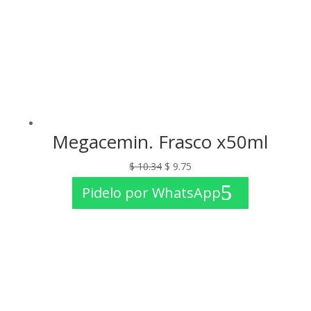
Megacemin. Frasco x50ml
El
El
$
10.34
$
9.75
precio
precio
Pidelo por WhatsApp
original
actual
era:
es:
$ 10.34.
$ 9.75.