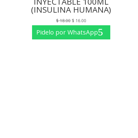
INYECTABLE 100ML
(INSULINA HUMANA)
El
El
$
18.00
$
16.00
precio
precio
Pidelo por WhatsApp
original
actual
era:
es:
$ 18.00.
$ 16.00.