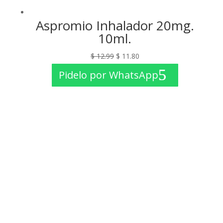
Aspromio Inhalador 20mg.
10ml.
El
El
$
12.99
$
11.80
precio
precio
Pidelo por WhatsApp
original
actual
era:
es:
$ 12.99.
$ 11.80.