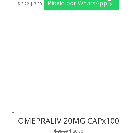
Pidelo por WhatsApp
$
3.22
$
3.20
precio
precio
original
actual
era:
es:
$ 3.22.
$ 3.20.
OMEPRALIV 20MG CAPx100
El
El
$
35.00
$
20.00