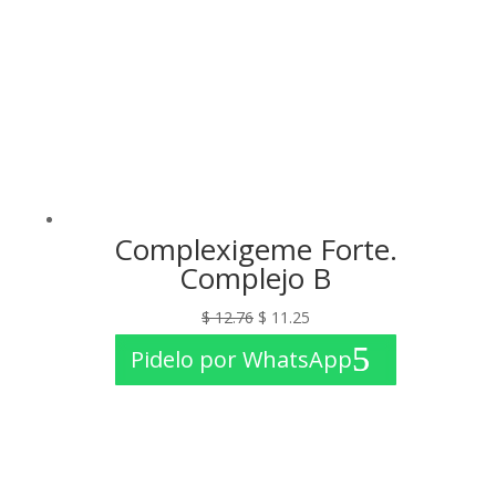
Complexigeme Forte.
Complejo B
El
El
$
12.76
$
11.25
precio
precio
Pidelo por WhatsApp
original
actual
era:
es:
$ 12.76.
$ 11.25.