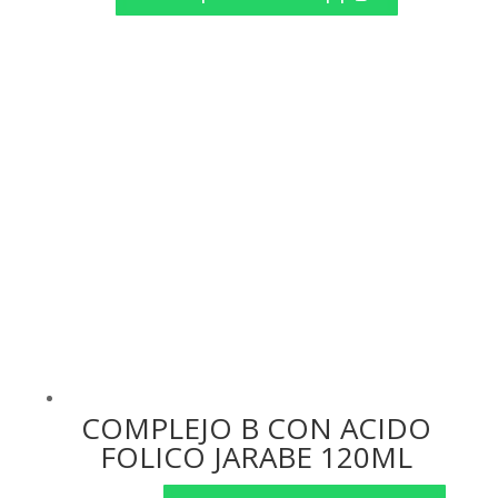
original
actual
era:
es:
$ 14.76.
$ 14.50.
COMPLEJO B CON ACIDO
FOLICO JARABE 120ML
El
El