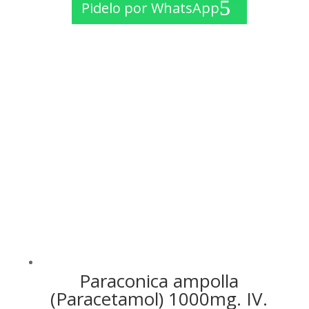
Pidelo por WhatsApp
original
actual
era:
es:
$ 25.32.
$ 21.00.
Paraconica ampolla
(Paracetamol) 1000mg. IV.