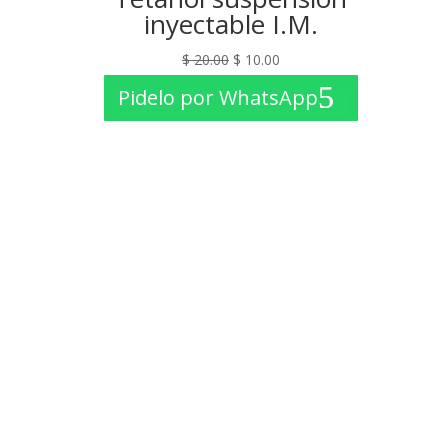
inyectable I.M.
El
El
$
20.00
$
10.00
precio
precio
Pidelo por WhatsApp
original
actual
era:
es:
$ 20.00.
$ 10.00.