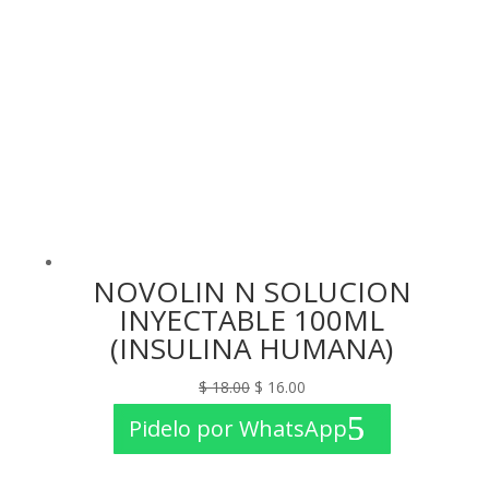
NOVOLIN N SOLUCION
INYECTABLE 100ML
(INSULINA HUMANA)
El
El
$
18.00
$
16.00
precio
precio
Pidelo por WhatsApp
original
actual
era:
es: