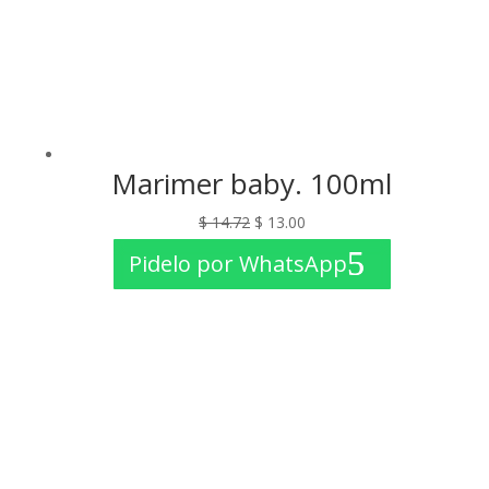
Marimer baby. 100ml
El
El
$
14.72
$
13.00
precio
precio
Pidelo por WhatsApp
original
actual
era:
es:
$ 14.72.
$ 13.00.