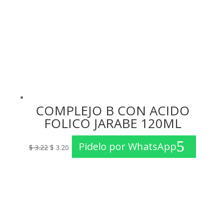
COMPLEJO B CON ACIDO
FOLICO JARABE 120ML
El
El
Pidelo por WhatsApp
$
3.22
$
3.20
precio
precio
original
actual
era:
es:
$ 3.22.
$ 3.20.