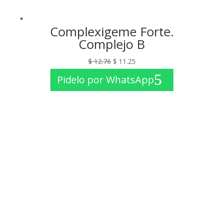
Complexigeme Forte.
Complejo B
El
El
$
12.76
$
11.25
precio
precio
Pidelo por WhatsApp
original
actual
era:
es:
$ 12.76.
$ 11.25.