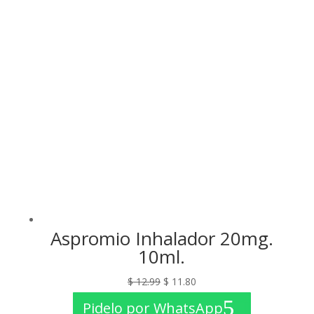
$ 18.00.
$ 16.00.
Aspromio Inhalador 20mg.
10ml.
El
El
$
12.99
$
11.80
precio
precio
Pidelo por WhatsApp