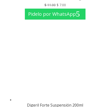
El
El
$
11.00
$
7.00
precio
precio
Pidelo por WhatsApp
original
actual
era:
es:
$ 11.00.
$ 7.00.
Digeril Forte Suspensión 200ml