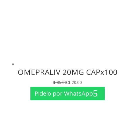
OMEPRALIV 20MG CAPx100
El
El
$
35.00
$
20.00
precio
precio
Pidelo por WhatsApp
original
actual
era:
es:
$ 35.00.
$ 20.00.