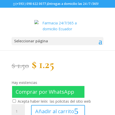
(+593 ) 098 622 0077 ¡Entregas a domicilio las 24 /7 /365!
Seleccionar página
Sonda nasogástrica n12
El
El
$
1.25
$
1.50
precio
precio
Hay existencias
original
actual
Comprar por WhatsApp
Acepta haber leído las policitas del sitio web
era:
es:
Sonda
Añadir al carrito
nasogástrica