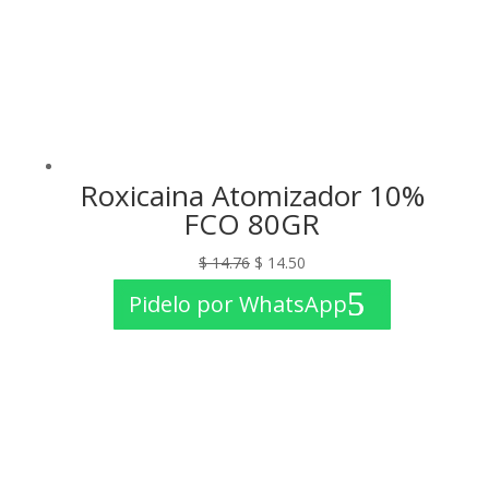
Roxicaina Atomizador 10%
FCO 80GR
El
El
$
14.76
$
14.50
precio
precio
Pidelo por WhatsApp
original
actual
era:
es:
$ 14.76.
$ 14.50.