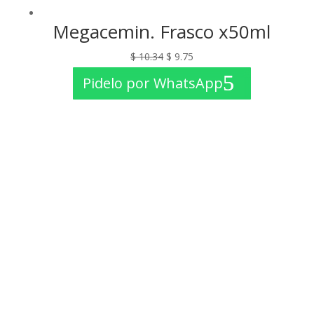
Megacemin. Frasco x50ml
El
El
$
10.34
$
9.75
precio
precio
Pidelo por WhatsApp
original
actual
era:
es:
$ 10.34.
$ 9.75.