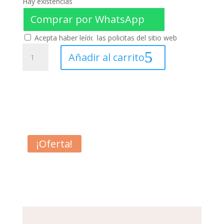
era:
es:
Hay existencias
Comprar por WhatsApp
$ 4.00.
$ 3.50.
Acepta haber leído las policitas del sitio web
Aguja
Añadir al carrito
espinal
27G
punta
quincke
cantidad
¡Oferta!