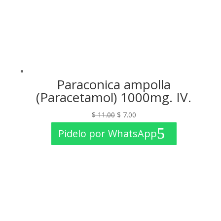
Paraconica ampolla
(Paracetamol) 1000mg. IV.
El
El
$
11.00
$
7.00
precio
precio
Pidelo por WhatsApp
original
actual
era:
es:
$ 11.00.
$ 7.00.