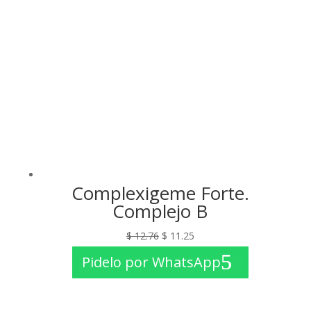
Complexigeme Forte.
Complejo B
El
El
$
12.76
$
11.25
precio
precio
Pidelo por WhatsApp
original
actual
era:
es:
$ 12.76.
$ 11.25.