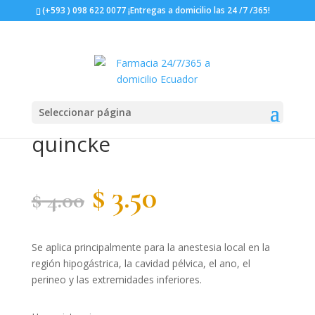
(+593 ) 098 622 0077 ¡Entregas a domicilio las 24 /7 /365!
Seleccionar página
Aguja espinal 27G punta
quincke
El
El
$
3.50
$
4.00
precio
precio
Se aplica principalmente para la anestesia local en la
original
actual
región hipogástrica, la cavidad pélvica, el ano, el
perineo y las extremidades inferiores.