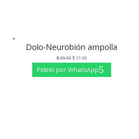
Dolo-Neurobión ampolla
El
El
$
25.32
$
21.00
precio
precio
Pidelo por WhatsApp
original
actual
era:
es:
$ 25.32.
$ 21.00.