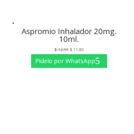
Aspromio Inhalador 20mg.
10ml.
El
El
$
12.99
$
11.80
precio
precio
Pidelo por WhatsApp
original
actual
era:
es:
$ 12.99.
$ 11.80.