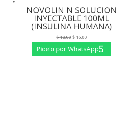
NOVOLIN N SOLUCION
INYECTABLE 100ML
(INSULINA HUMANA)
El
El
$
18.00
$
16.00
precio
precio
Pidelo por WhatsApp
original
actual
era:
es:
$ 18.00.
$ 16.00.