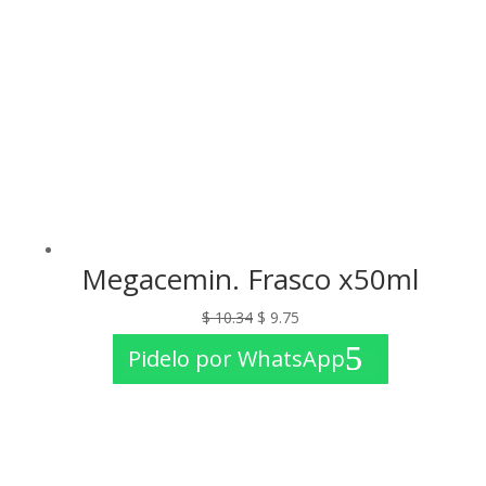
Megacemin. Frasco x50ml
El
El
$
10.34
$
9.75
precio
precio
Pidelo por WhatsApp
original
actual
era:
es:
$ 10.34.
$ 9.75.