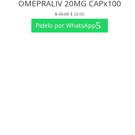
OMEPRALIV 20MG CAPx100
El
El
$
35.00
$
20.00
precio
precio
Pidelo por WhatsApp
original
actual
era:
es:
$ 35.00.
$ 20.00.