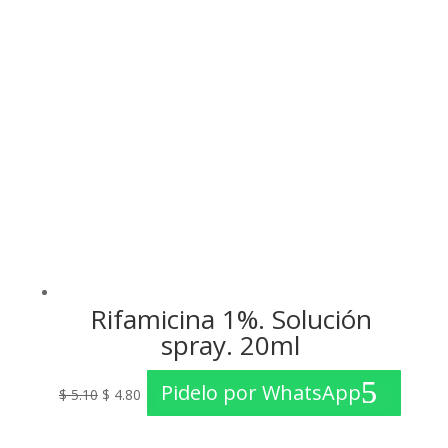
$ 3.02.
$ 2.80.
Rifamicina 1%. Solución
spray. 20ml
El
El
Pidelo por WhatsApp
$
5.10
$
4.80
precio
precio
original
actual