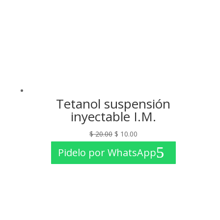
Tetanol suspensión
inyectable I.M.
El
El
$
20.00
$
10.00
precio
precio
Pidelo por WhatsApp
original
actual
era:
es:
$ 20.00.
$ 10.00.