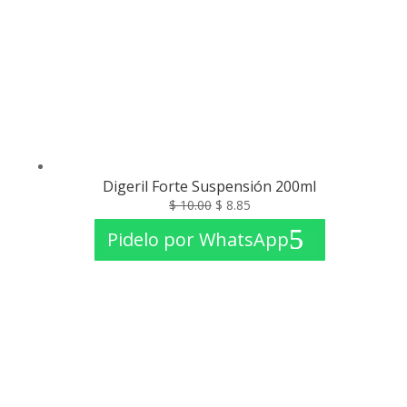
Digeril Forte Suspensión 200ml
El
El
$
10.00
$
8.85
precio
precio
Pidelo por WhatsApp
original
actual
era:
es:
$ 10.00.
$ 8.85.