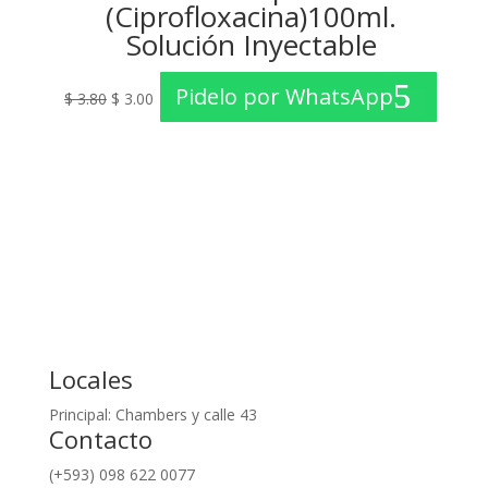
(Ciprofloxacina)100ml.
Solución Inyectable
El
El
Pidelo por WhatsApp
$
3.80
$
3.00
precio
precio
original
actual
era:
es:
$ 3.80.
$ 3.00.
Locales
Principal: Chambers y calle 43
Contacto
(+593) 098 622 0077