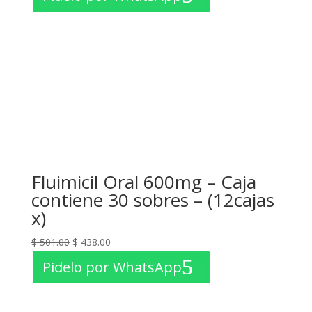
original
actual
era:
es:
$ 299.00.
$ 261.00.
Fluimicil Oral 600mg – Caja
contiene 30 sobres – (12cajas
x)
El
El
$
501.00
$
438.00
precio
precio
Pidelo por WhatsApp
original
actual
era:
es:
$ 501.00.
$ 438.00.