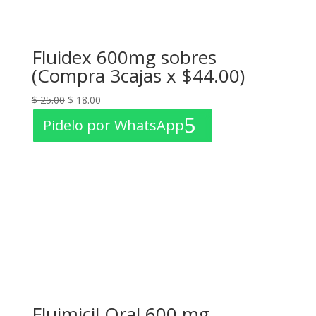
Fluidex 600mg sobres
(Compra 3cajas x $44.00)
El
El
$
25.00
$
18.00
precio
precio
Pidelo por WhatsApp
original
actual
era:
es:
$ 25.00.
$ 18.00.
Fluimicil Oral 600 mg