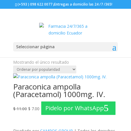
(+593 ) 098 622 0077 ¡Entregas a domicilio las 24 /7 /365!
¡Oferta!
Inicio
/ Productos etiquetados “paraconica”
Seleccionar página
paraconica
Mostrando el único resultado
Paraconica ampolla
(Paracetamol) 1000mg. IV.
El
El
Pidelo por WhatsApp
$
11.00
$
7.00
precio
precio
original
actual
era:
es:
$ 11.00.
$ 7.00.
Diseñado por
CAMPOS GROUP
| Todos los derechos