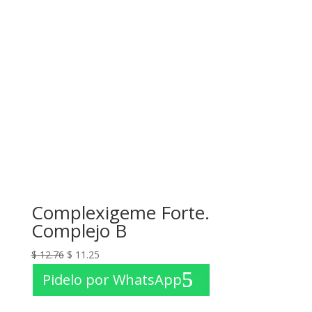
Complexigeme Forte.
Complejo B
El
El
$
12.76
$
11.25
precio
precio
Pidelo por WhatsApp
original
actual
era:
es: