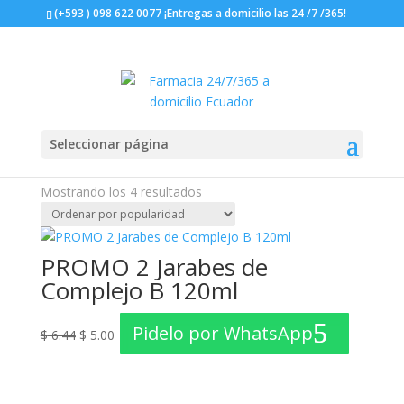
(+593 ) 098 622 0077 ¡Entregas a domicilio las 24 /7 /365!
¡Oferta!
¡Oferta!
¡Oferta!
¡Oferta!
Inicio
/ Productos etiquetados “Complejo B”
Seleccionar página
Complejo B
Ordenado
Mostrando los 4 resultados
por
popularidad
PROMO 2 Jarabes de
Complejo B 120ml
El
El
Pidelo por WhatsApp
$
6.44
$
5.00
precio
precio
original
actual
era:
es:
$ 6.44.
$ 5.00.